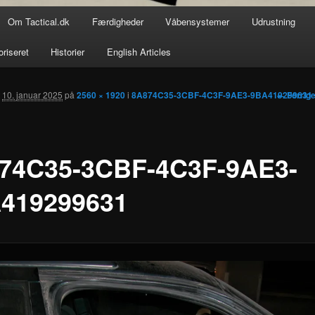
Om Tactical.dk
Færdigheder
Våbensystemer
Udrustning
oriseret
Historier
English Articles
Billedna
← Forrig
t
10. januar 2025
på
2560 × 1920
i
8A874C35-3CBF-4C3F-9AE3-9BA419299631
74C35-3CBF-4C3F-9AE3-
419299631