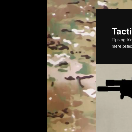
Fortsæt
til
primært
Tact
indhold
Tips og tri
mere præc