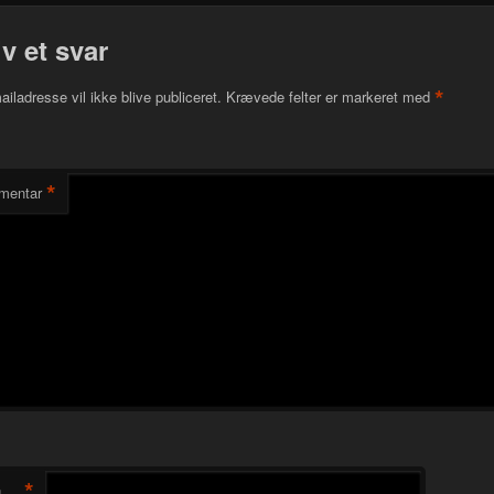
iv et svar
*
ailadresse vil ikke blive publiceret.
Krævede felter er markeret med
*
mentar
*
n