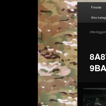
Hovedmenu
Forside
Ikke kateg
Offentliggjor
8A8
9BA