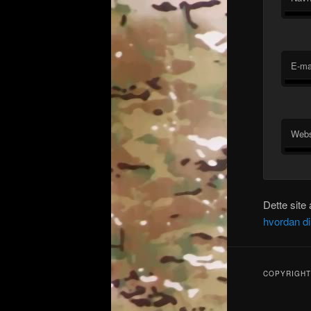
E-ma
Webs
Dette site
hvordan d
COPYRIGHT 