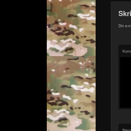
Skr
Din e-m
Kom
Nav