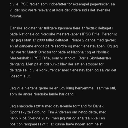
civile IPSC regler, som indbefatter for eksempel pegevinkler, så
vil det nok være relevant at køre det videre ind i det svenske
forsvar.
Danske soldater har tidligere igennem flere år faktisk deltaget i
både Nationale og Nordiske mesterskaber i IPSC Rifle. Personlig
har jeg i start af 2000 tallet deltaget i Norge 2 gange med gevær,
en af gangene endda på rejseordre og med tjenestevåben. Og jeg
har været Match Director for både et Nationalt og et Nordisk
Mesterskab i IPSC Rifle, som vi afholdt i Borris Skydeterræn
dengang. Men på et tidspunkt blev der sat en stopper for
deltagelse i civile konkurrencer med tjenestevåben og så var det
ligesom slut.
Jeg ville hjertens gerne se en udvikling herhjemme i samme stil,
som de andre Nordiske lande har gang i.
Jeg snakkede i 2016 med daværende formand for Dansk
Sportsskytte Forbund, Tim Andersen om netop dette, med
henblik på Sverige 2019, men jeg var og er altså ikke i en
position rangmæssigt til at kunne have nogen som helst