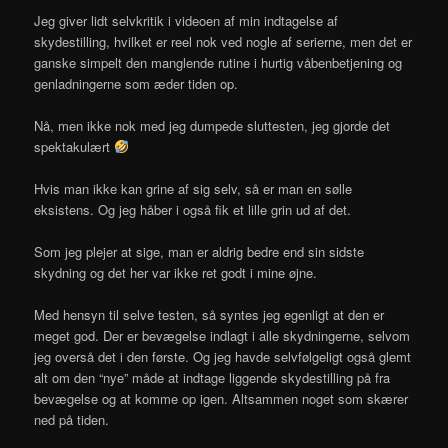
Jeg giver lidt selvkritik i videoen af min indtagelse af
skydestilling, hvilket er reel nok ved nogle af serierne, men det er
ganske simpelt den manglende rutine i hurtig våbenbetjening og
genladningerne som æder tiden op.
Nå, men ikke nok med jeg dumpede sluttesten, jeg gjorde det
spektakulært
Hvis man ikke kan grine af sig selv, så er man en sølle
eksistens. Og jeg håber i også fik et lille grin ud af det.
Som jeg plejer at sige, man er aldrig bedre end sin sidste
skydning og det her var ikke ret godt i mine øjne.
Med hensyn til selve testen, så syntes jeg egenligt at den er
meget god. Der er bevægelse indlagt i alle skydningerne, selvom
jeg overså det i den første. Og jeg havde selvfølgeligt også glemt
alt om den “nye” måde at indtage liggende skydestilling på fra
bevægelse og at komme op igen. Altsammen noget som skærer
ned på tiden.