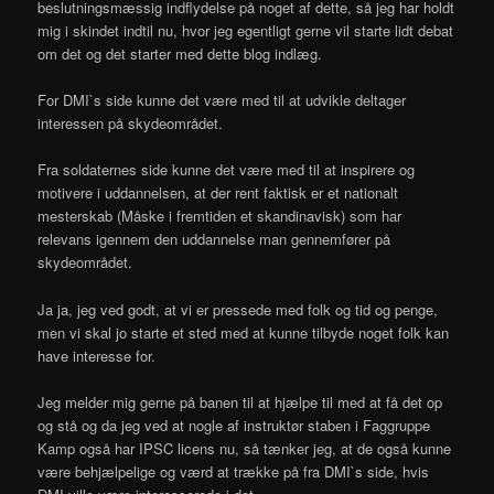
beslutningsmæssig indflydelse på noget af dette, så jeg har holdt
mig i skindet indtil nu, hvor jeg egentligt gerne vil starte lidt debat
om det og det starter med dette blog indlæg.
For DMI`s side kunne det være med til at udvikle deltager
interessen på skydeområdet.
Fra soldaternes side kunne det være med til at inspirere og
motivere i uddannelsen, at der rent faktisk er et nationalt
mesterskab (Måske i fremtiden et skandinavisk) som har
relevans igennem den uddannelse man gennemfører på
skydeområdet.
Ja ja, jeg ved godt, at vi er pressede med folk og tid og penge,
men vi skal jo starte et sted med at kunne tilbyde noget folk kan
have interesse for.
Jeg melder mig gerne på banen til at hjælpe til med at få det op
og stå og da jeg ved at nogle af instruktør staben i Faggruppe
Kamp også har IPSC licens nu, så tænker jeg, at de også kunne
være behjælpelige og værd at trække på fra DMI`s side, hvis