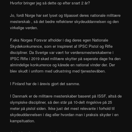
Hvorfor bringer jeg så dette op efter snart 2 år?
Jo, fordi Norge har set lyset og tilpasset deres nationale militære
mesterskab , så det bedre reflekterer skydeuddannelsen og den
virkelige verden.
F.eks Norges Forsvar afholder i dag deres egen Nationale
Skydekonkurrence, som er inspireret af IPSC Pistol og Rifle
discipliner. Da Sverige var vært for verdensmesterskaberne i
IPSC Rifle i 2019 skød militære skytter på seperate dage fra den
almindelige konkurrence og kårede en national vinder der. Der
blev skudt i uniform med udrustning med tjenestevåben.
I Finland har de i årevis gjort det samme.
I Danmark er de militære mesterskaber baseret på ISSF, altså de
olympiske discipliner, så den står på 10-delt ringskive på 25
meter på pistol siden. Ikke just det mest relevante i forhold til
skydeuddannelsen i dag eller hvordan man i praksis skyder i en
kampsituation.