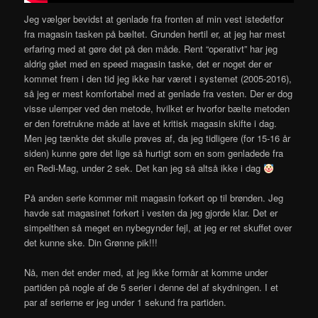
Jeg vælger bevidst at genlade fra fronten af min vest istedetfor
fra magasin tasken på bæltet. Grunden hertil er, at jeg har mest
erfaring med at gøre det på den måde. Rent “operativt” har jeg
aldrig gået med en speed magasin taske, det er noget der er
kommet frem i den tid jeg ikke har været i systemet (2005-2016),
så jeg er mest komfortabel med at genlade fra vesten. Der er dog
visse ulemper ved den metode, hvilket er hvorfor bælte metoden
er den foretrukne måde at lave et kritisk magasin skifte i dag.
Men jeg tænkte det skulle prøves af, da jeg tidligere (for 15-16 år
siden) kunne gøre det lige så hurtigt som en som genladede fra
en Redi-Mag, under 2 sek. Det kan jeg så altså ikke i dag
På anden serie kommer mit magasin forkert op til brønden. Jeg
havde sat magasinet forkert i vesten da jeg gjorde klar. Det er
simpelthen så meget en nybegynder fejl, at jeg er ret skuffet over
det kunne ske. Din Grønne pik!!!
Nå, men det ender med, at jeg ikke formår at komme under
partiden på nogle af de 5 serier i denne del af skydningen. I et
par af serierne er jeg under 1 sekund fra partiden.