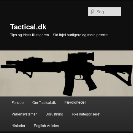
Fortsæt
Fortsæt
til
til
Søg
primært
sekundært
indhold
indhold
Tactical.dk
Tips og tricks til krigeren – Slå ihjel hurtigere og mere præcist
Hovedmenu
Færdigheder
Forside
Om Tactical.dk
Våbensystemer
Udrustning
Ikke kategoriseret
Historier
English Articles