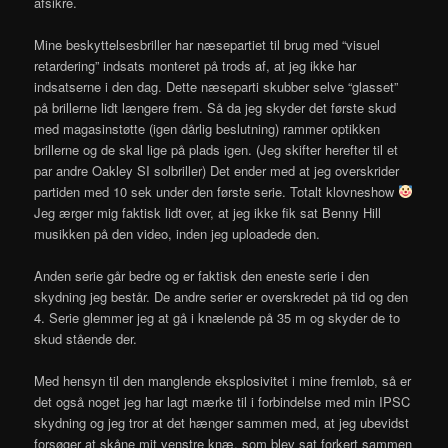
afsikre.
Mine beskyttelsesbriller har næsepartiet til brug med “visuel
retardering” indsats monteret på trods af, at jeg ikke har
indsatserne i den dag. Dette næseparti skubber selve “glasset”
på brillerne lidt længere frem. Så da jeg skyder det første skud
med magasinstøtte (igen dårlig beslutning) rammer optikken
brillerne og de skal lige på plads igen. (Jeg skifter herefter til et
par andre Oakley SI solbriller) Det ender med at jeg overskrider
partiden med 10 sek under den første serie. Totalt klovneshow
Jeg ærger mig faktisk lidt over, at jeg ikke fik sat Benny Hill
musikken på den video, inden jeg uploadede den.
Anden serie går bedre og er faktisk den eneste serie i den
skydning jeg består. De andre serier er overskredet på tid og den
4. Serie glemmer jeg at gå i knælende på 35 m og skyder de to
skud stående der.
Med hensyn til den manglende eksplosivitet i mine fremløb, så er
det også noget jeg har lagt mærke til i forbindelse med min IPSC
skydning og jeg tror at det hænger sammen med, at jeg ubevidst
forsøger at skåne mit venstre knæ, som blev sat forkert sammen