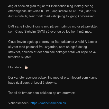
Jeg er specielt glad for, at mit indledende blog indlæg her og
efterfølgende skrivelse til DMI, ang indførelse af IPSC, den 18.
Juni sidste år, blev mødt med velvilje og fik gang i processen.
DMI satte indledningsvis mig på som primus motor på projektet,
som Claus Sjøholm (SVN) så overtog og løb helt i mål med.
Claus havde også op til stævnet fået uddannet 2 hold A-Licens
skytter med personel fra Livgarden, som så også deltog i
stævnet, således at det samlede deltager antal var oppe på 47
tilmeldte skytter.
Flot klaret!
Der var stor sponsor opbakning med et præmiebord som kunne
have rivaliseret et Level 3 stævne.
Tak til de firmaer som bakkede op om stævnet:
Våbensmeden:
https://vaabensmeden.dk