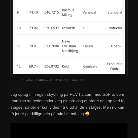
Overall Results – All Divisions Combined
Jeg optog min egen skydning på POV hatcam med GoPro, som
man kan se nedenunder. Jeg glemte dog at starte den op ved to
stages, så der er kun video fra 6 ud af de 8 stages. Men nu kan i
få jer et par billige grin på min bekostning