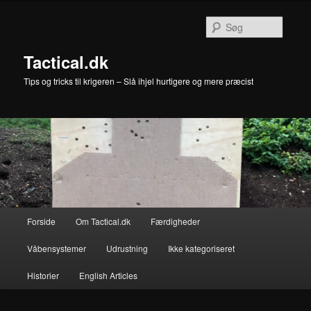
Fortsæt
til
Søg
primært
indhold
Tactical.dk
Tips og tricks til krigeren – Slå ihjel hurtigere og mere præcist
Hovedmenu
Forside
Om Tactical.dk
Færdigheder
Våbensystemer
Udrustning
Ikke kategoriseret
Historier
English Articles