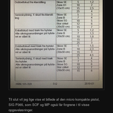
Til slut vil jeg lige vise et billede af den micro kompakte pistol,
SIG P365, som SOF og MP også får fingrene i til visse
opgaveløsninger.