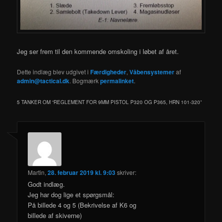
Jeg ser frem til den kommende omskoling i løbet af året.
Dette indlæg blev udgivet i
Færdigheder
,
Våbensystemer
af
admin@tactical.dk
. Bogmærk
permalinket
.
5 TANKER OM “
REGLEMENT FOR 9MM PISTOL P320 OG P365, HRN 101-320
”
Martin
,
28. februar 2019 kl. 9:03
skriver:
Godt indlæg.
Jeg har dog lige et spørgsmål:
På billede 4 og 5 (Bekrivelse af K6 og
billede af skiverne)