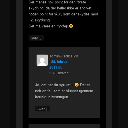
Der menes nok point for den første
skydning, da der heller ikke er angivet
nogen point for “A0”, som der skydes mod
i 2. skydning.
Det må være en trykfejl
↓
Svar
admin@tactical.dk
,
28. februar
2019 kl.
9:48
skriver:
Ja, det har du sgu ret i.
Det er
nok en fejl som er sluppet igennem
korrektur læsningen.
↓
Svar