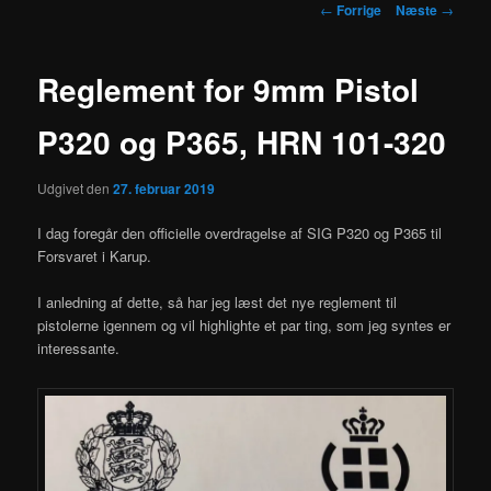
Indlægsnavigation
←
Forrige
Næste
→
Reglement for 9mm Pistol
P320 og P365, HRN 101-320
Udgivet den
27. februar 2019
I dag foregår den officielle overdragelse af SIG P320 og P365 til
Forsvaret i Karup.
I anledning af dette, så har jeg læst det nye reglement til
pistolerne igennem og vil highlighte et par ting, som jeg syntes er
interessante.