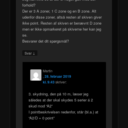
forhold?
Der er 3 A zoner, 1 C zone og en B zone. Alt
udenfor disse zoner, altså resten af skiven giver
ikke point. Resten af skiven er benævnt D zone
men er ikke opmarkeret på skiverne her kan jeg
se.
Besvarer det dit spørgsmål?
↓
Svar
Martin
,
28. februar 2019
kl. 9:43
skriver:
3. skydning, den på 10 m, læser jeg
således at der skal skydes 5 serier á 2
skud mod “A2”
I pointbeskrivelsen nedenfor, står (bl.a.) at
“A2/D = 0 point”