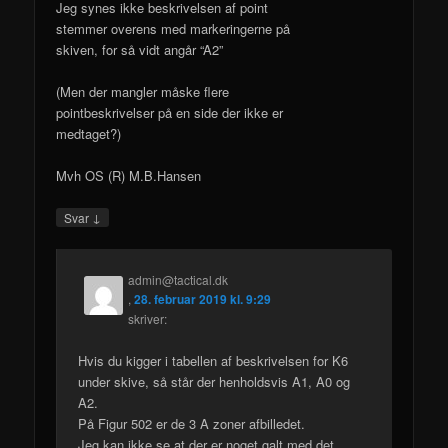
Jeg synes ikke beskrivelsen af point
stemmer overens med markeringerne på
skiven, for så vidt angår “A2”
(Men der mangler måske flere
pointbeskrivelser på en side der ikke er
medtaget?)
Mvh OS (R) M.B.Hansen
↓
Svar
admin@tactical.dk
,
28. februar 2019 kl. 9:29
skriver:
Hvis du kigger i tabellen af beskrivelsen for K6
under skive, så står der henholdsvis A1, A0 og
A2.
På Figur 502 er de 3 A zoner afbilledet.
Jeg kan ikke se at der er noget galt med det