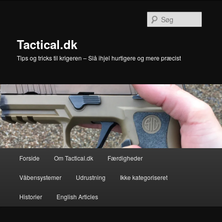
Fortsæt
til
Søg
primært
indhold
Tactical.dk
Tips og tricks til krigeren – Slå ihjel hurtigere og mere præcist
Hovedmenu
Forside
Om Tactical.dk
Færdigheder
Våbensystemer
Udrustning
Ikke kategoriseret
Historier
English Articles