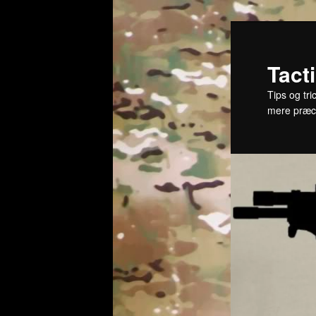
Fortsæt
til
primært
Tact
indhold
Tips og tri
mere præc