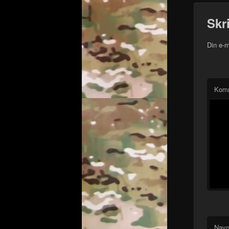
Skr
Din e-m
Kom
Nav