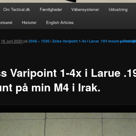
Om Tactical.dk
Færdigheder
Våbensystemer
Udrustning
oriseret
Historier
English Articles
Billedna
← Forrig
t
16. juni 2020
på
2048 × 1536
i
Zeiss Varipoint 1-4x i Larue .193 mount på min M4
s Varipoint 1-4x i Larue .1
nt på min M4 i Irak.