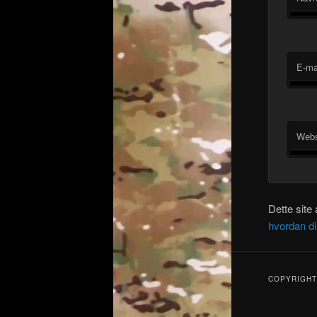
E-ma
Webs
Dette site
hvordan d
COPYRIGHT 