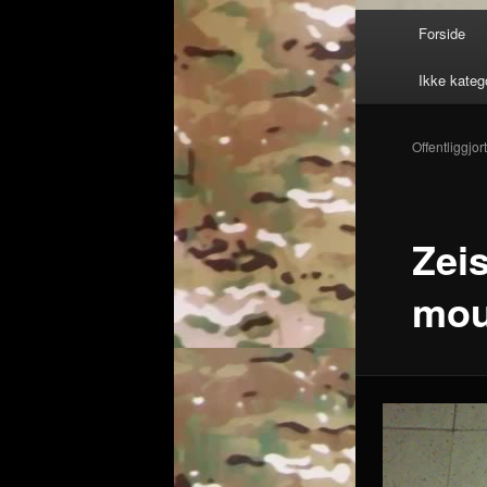
Hovedmenu
Forside
Ikke kateg
Offentliggjor
Zeis
mou