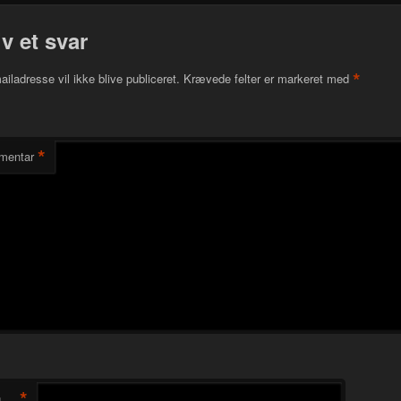
iv et svar
*
ailadresse vil ikke blive publiceret.
Krævede felter er markeret med
*
mentar
*
n