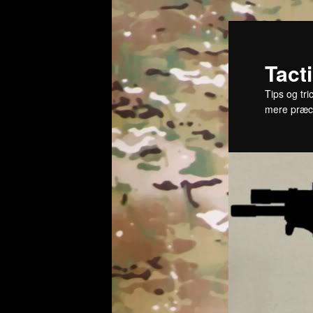
Fortsæt
til
primært
Tact
indhold
Tips og tri
mere præc