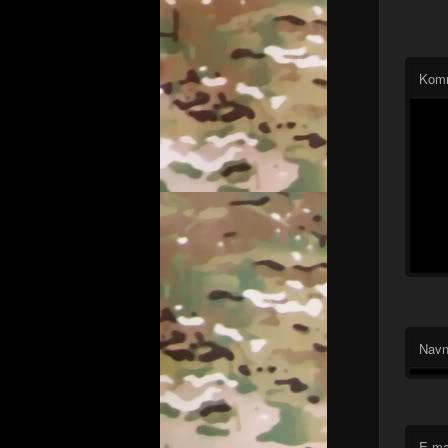
Kom
Nav
E-ma