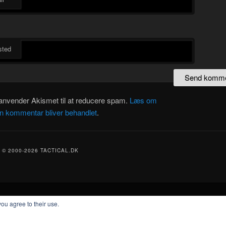
ted
 anvender Akismet til at reducere spam.
Læs om
in kommentar bliver behandlet
.
© 2000-2026 TACTICAL.DK
Drevet af WordPress
you agree to their use.