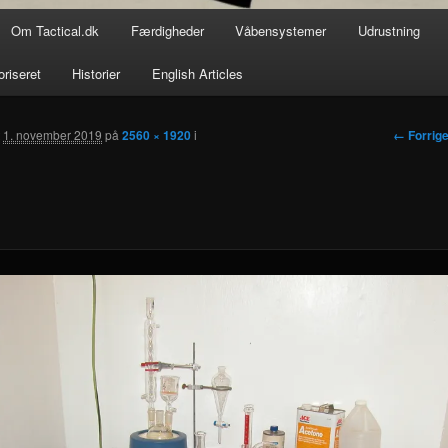
Om Tactical.dk
Færdigheder
Våbensystemer
Udrustning
oriseret
Historier
English Articles
Billedna
← Forrig
t
1. november 2019
på
2560 × 1920
i