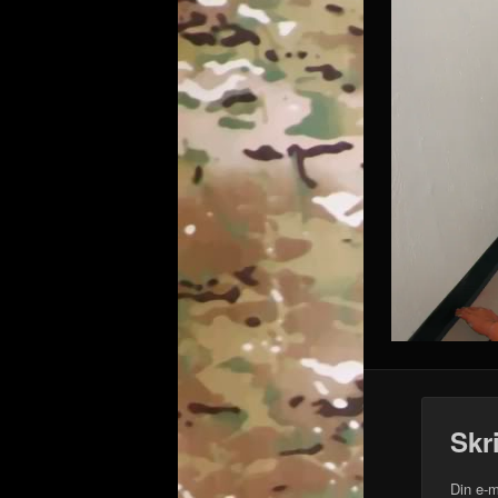
Skr
Din e-m