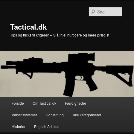
Fortsæt
til
Søg
primært
indhold
Tactical.dk
Tips og tricks til krigeren – Slå ihjel hurtigere og mere præcist
Hovedmenu
Forside
Om Tactical.dk
Færdigheder
Våbensystemer
Udrustning
Ikke kategoriseret
Historier
English Articles