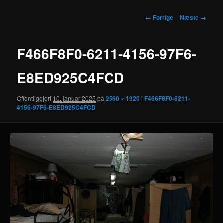
Billednavigation
← Forrige
Næste →
F466F8F0-6211-4156-97F6-
E8ED925C4FCD
Offentliggjort
10. januar 2025
på
2560 × 1920
i
F466F8F0-6211-
4156-97F6-E8ED925C4FCD