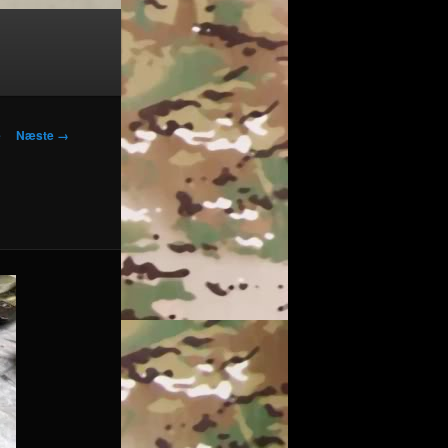
vigation
e
Næste →