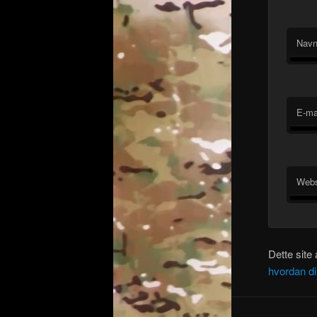
Nav
E-ma
Webs
Dette site
hvordan d