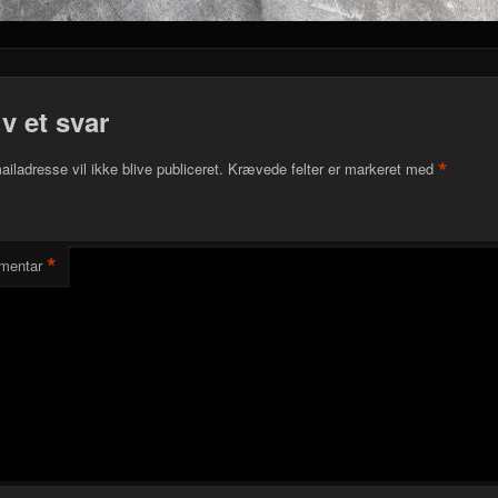
iv et svar
*
ailadresse vil ikke blive publiceret.
Krævede felter er markeret med
*
mentar