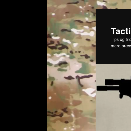
Fortsæt
til
primært
Tact
indhold
Tips og tri
mere præc