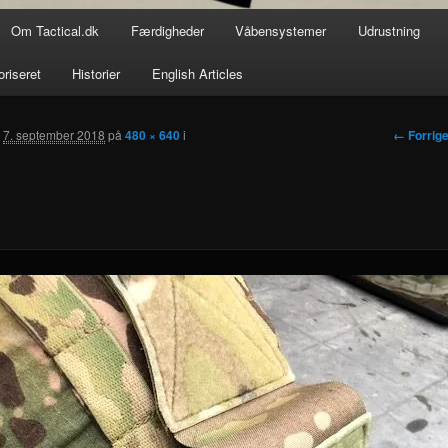
Om Tactical.dk
Færdigheder
Våbensystemer
Udrustning
oriseret
Historier
English Articles
Billedna
← Forrig
t
7. september 2018
på
480 × 640
i