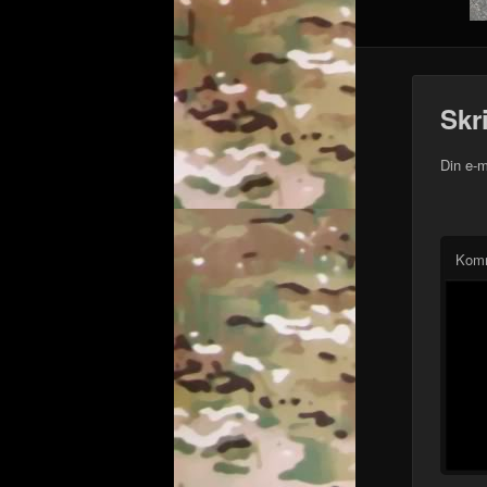
Skr
Din e-m
Kom