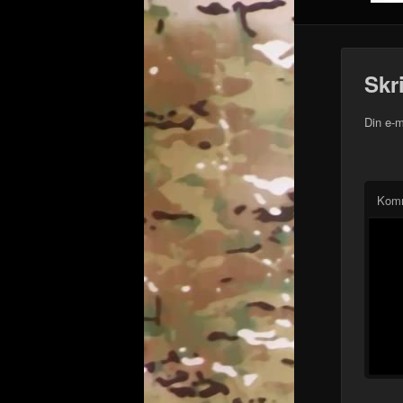
Skr
Din e-m
Kom