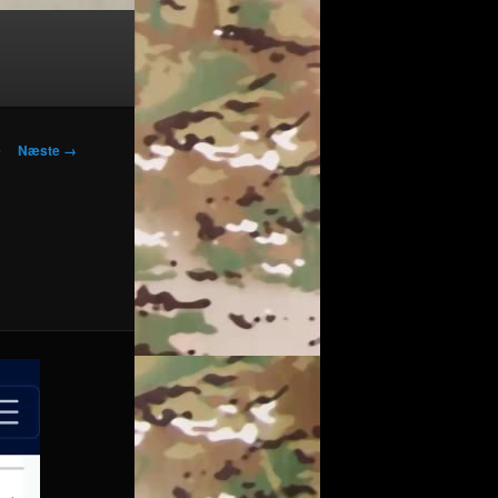
vigation
e
Næste →