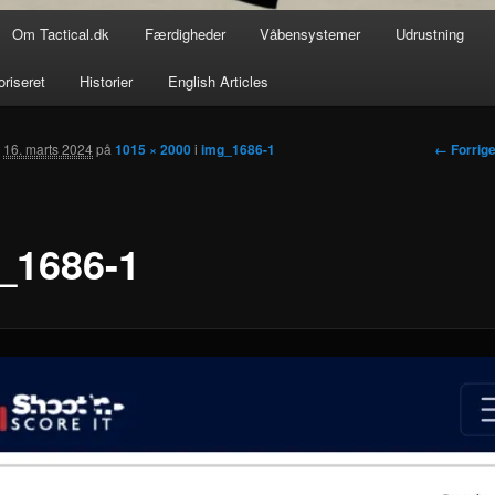
Om Tactical.dk
Færdigheder
Våbensystemer
Udrustning
oriseret
Historier
English Articles
Billedna
← Forrig
t
16. marts 2024
på
1015 × 2000
i
img_1686-1
_1686-1