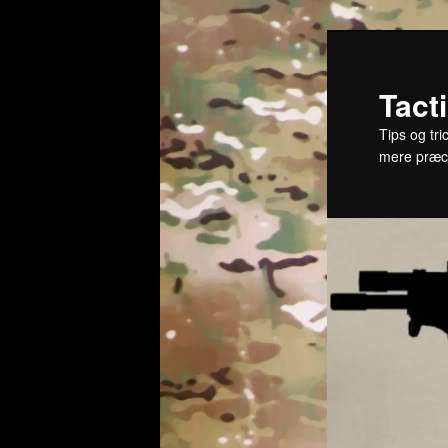
Fortsæt
til
primært
Tact
indhold
Tips og tri
mere præc