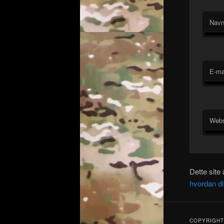
Nav
E-ma
Webs
Dette site
hvordan d
COPYRIGHT 