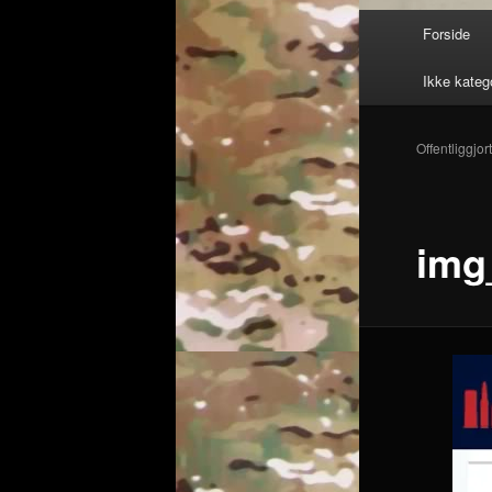
Hovedmenu
Forside
Ikke kateg
Offentliggjor
img