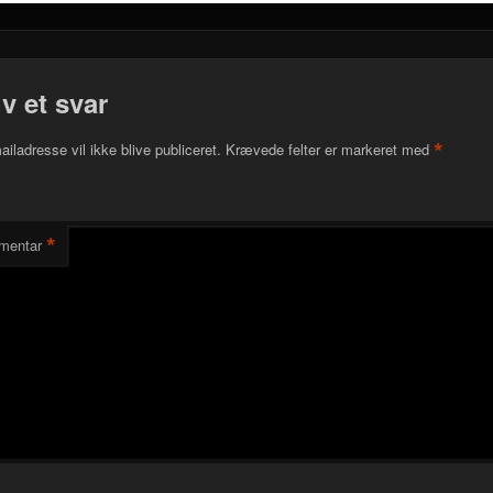
iv et svar
*
ailadresse vil ikke blive publiceret.
Krævede felter er markeret med
*
mentar