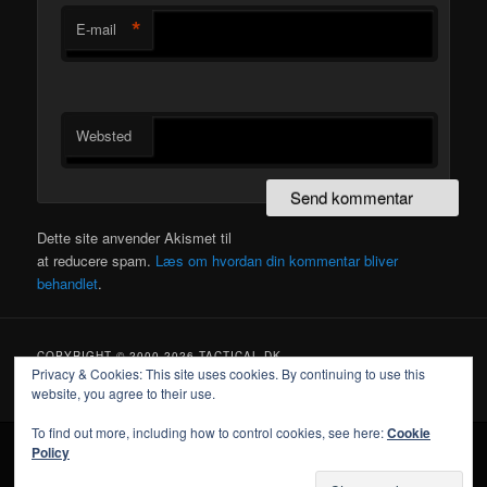
*
E-mail
Websted
Dette site anvender Akismet til
at reducere spam.
Læs om hvordan din kommentar bliver
behandlet
.
COPYRIGHT © 2000-2026 TACTICAL.DK
Privacy & Cookies: This site uses cookies. By continuing to use this
website, you agree to their use.
To find out more, including how to control cookies, see here:
Cookie
Policy
Drevet af WordPress