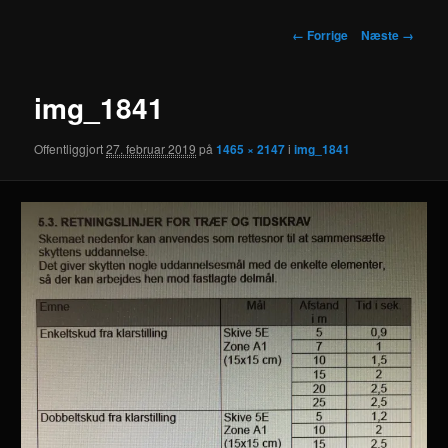
Billednavigation
← Forrige
Næste →
img_1841
Offentliggjort
27. februar 2019
på
1465 × 2147
i
img_1841