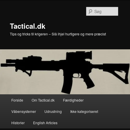
Fortsæt
til
Søg
primært
indhold
Tactical.dk
Tips og tricks til krigeren – Slå ihjel hurtigere og mere præcist
Hovedmenu
Forside
Om Tactical.dk
Færdigheder
Våbensystemer
Udrustning
Ikke kategoriseret
Historier
English Articles