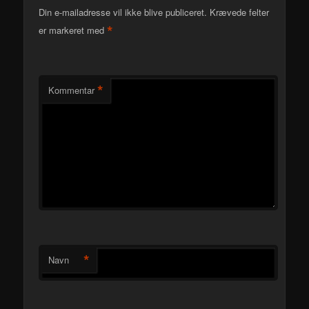
Din e-mailadresse vil ikke blive publiceret.
Krævede felter
*
er markeret med
*
Kommentar
*
Navn