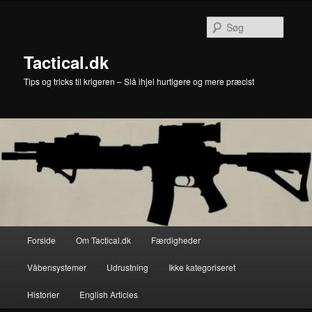
Fortsæt
til
Søg
primært
indhold
Tactical.dk
Tips og tricks til krigeren – Slå ihjel hurtigere og mere præcist
Hovedmenu
Forside
Om Tactical.dk
Færdigheder
Våbensystemer
Udrustning
Ikke kategoriseret
Historier
English Articles