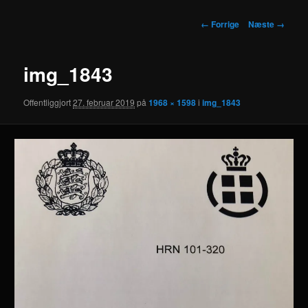
Billednavigation
← Forrige
Næste →
img_1843
Offentliggjort
27. februar 2019
på
1968 × 1598
i
img_1843