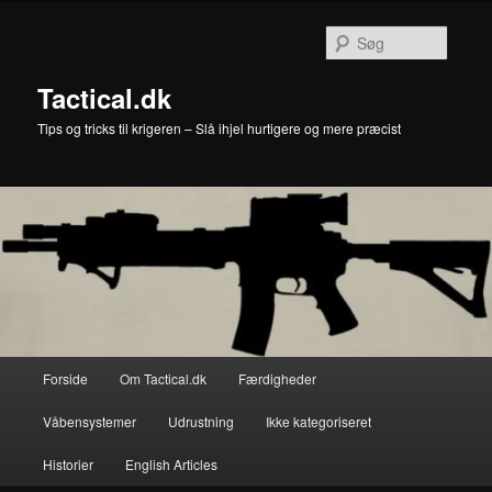
Fortsæt
til
Søg
primært
indhold
Tactical.dk
Tips og tricks til krigeren – Slå ihjel hurtigere og mere præcist
Hovedmenu
Forside
Om Tactical.dk
Færdigheder
Våbensystemer
Udrustning
Ikke kategoriseret
Historier
English Articles