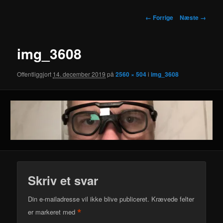
Billednavigation
← Forrige
Næste →
img_3608
Offentliggjort
14. december 2019
på
2560 × 504
i
img_3608
Skriv et svar
Din e-mailadresse vil ikke blive publiceret.
Krævede felter
*
er markeret med