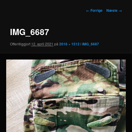
Billednavigation
← Forrige
Næste →
IMG_6687
Offentliggjort
12. april 2021
på
2016 × 1512
i
IMG_6687