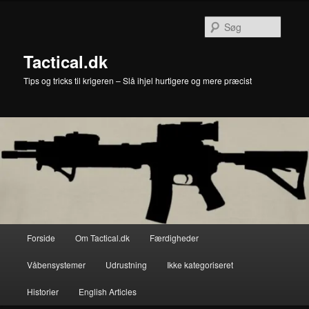
Fortsæt
til
Søg
primært
indhold
Tactical.dk
Tips og tricks til krigeren – Slå ihjel hurtigere og mere præcist
Hovedmenu
Forside
Om Tactical.dk
Færdigheder
Våbensystemer
Udrustning
Ikke kategoriseret
Historier
English Articles