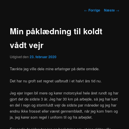
Indlægsnavigation
←
Forrige
Næste
→
Min påklædning til koldt
vådt vejr
Udgivet den
23. februar 2020
Tænkte jeg ville dele mine erfaringer på dette område.
Det har nu groft set regnet uafbrudt i et halvt års tid nu.
Jeg ejer ingen bil mere og kører motorcykel hele året rundt og har
gjort det de sidste 3 år. Jeg har 30 km på arbejde, så jeg har kørt
en del i regn og stormfuldt vejr de sidste par måneder og jeg har
endnu ikke frosset eller været gennemblødt, når jeg kom frem og
ja, jeg kører som regel i uniform til og fra arbejdet.