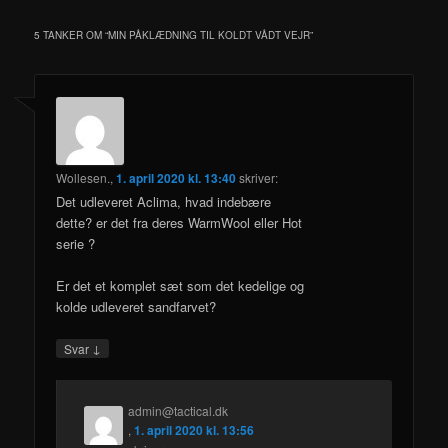
5 TANKER OM “
MIN PÅKLÆDNING TIL KOLDT VÅDT VEJR
”
Wollesen.
,
1. april 2020 kl. 13:40
skriver:
Det udleveret Aclima, hvad indebære
dette? er det fra deres WarmWool eller Hot
serie ?
Er det et komplet sæt som det kedelige og
kolde udleveret sandfarvet?
↓
Svar
admin@tactical.dk
,
1. april 2020 kl. 13:56