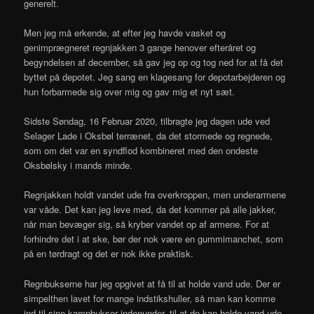
generelt.
Men jeg må erkende, at efter jeg havde vasket og
genimprægneret regnjakken 3 gange henover efteråret og
begyndelsen af december, så gav jeg op og tog ned for at få det
byttet på depotet. Jeg sang en klagesang for depotarbejderen og
hun forbarmede sig over mig og gav mig et nyt sæt.
Sidste Søndag, 16 Februar 2020, tilbragte jeg dagen ude ved
Selager Lade i Oksbøl terrænet, da det stormede og regnede,
som om det var en syndflod kombineret med den ondeste
Oksbølsky i mands minde.
Regnjakken holdt vandet ude fra overkroppen, men underarmene
var våde. Det kan jeg leve med, da det kommer på alle jakker,
når man bevæger sig, så kryber vandet op af armene. For at
forhindre det i at ske, bør der nok være en gummimanchet, som
på en tørdragt og det er nok ikke praktisk.
Regnbukserne har jeg opgivet at få til at holde vand ude. Der er
simpelthen lavet for mange indstikshuller, så man kan komme
ind til sine kampbukser indenunder, til at de kan holde vand ude.