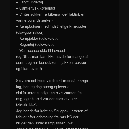
– Langt undertøj.
– Gamle tysk køredragt.
– Vinter sokker fra biltema (der faktisk er
varme og slidstærke!)
– Kampbukser med indstillelige knæpuder
(clawgear raider)
– Kampjakke (udleveret).
– Regentøj (udleveret).
– Warmpeace skip til hovedet
(og NEJ, man kan ikke havde for mange af
dem! Jeg har konsekvent i jakken, bukser
og i kampvest!)
Selv om det lyder voldsomt med så mange
lag, har jeg dog stadig oplevet at
chillfaktoren stadig kan hive varmen fra
mig (og så kold var den sidste vinter
faktisk ikke).
Jeg har derfor købt en Snugpak i starten af
febuar efter anbefaling fra min KC der
bruger den under kampjakken (SJ3).
Jeg valgte dog en SJ6 (-5/10 grader) i Lage