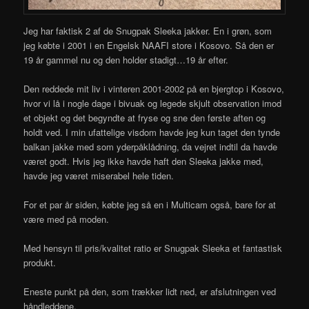
Jeg har faktisk 2 af de Snugpak Sleeka jakker. En i grøn, som
jeg købte i 2001 i en Engelsk NAAFI store i Kosovo. Så den er
19 år gammel nu og den holder stadigt…19 år efter.
Den reddede mit liv i vinteren 2001-2002 på en bjergtop i Kosovo,
hvor vi lå i nogle dage i bivuak og legede skjult observation imod
et objekt og det begyndte at fryse og sne den første aften og
holdt ved. I min ufattelige visdom havde jeg kun taget den tynde
balkan jakke med som yderpåklådning, da vejret indtil da havde
været godt. Hvis jeg ikke havde haft den Sleeka jakke med,
havde jeg været miserabel hele tiden.
For et par år siden, købte jeg så en i Multicam også, bare for at
være med på moden.
Med hensyn til pris/kvalitet ratio er Snugpak Sleeka et fantastisk
produkt.
Eneste punkt på den, som trækker lidt ned, er afslutningen ved
håndleddene.