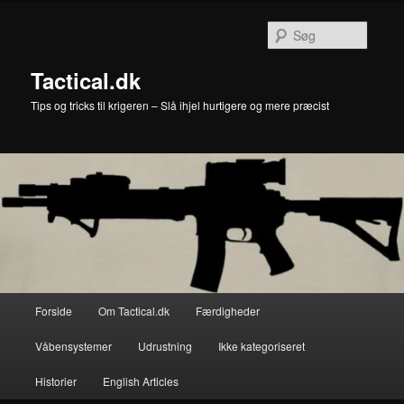
Fortsæt
til
Søg
primært
indhold
Tactical.dk
Tips og tricks til krigeren – Slå ihjel hurtigere og mere præcist
Hovedmenu
Forside
Om Tactical.dk
Færdigheder
Våbensystemer
Udrustning
Ikke kategoriseret
Historier
English Articles