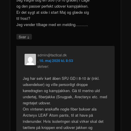
og den passer perfekt udover kampjakken.
Er det sygt at side i start Maj og glæde sig
til frost?
Jeg vender tilbage med en melding……….
↓
Svar
admin@tactical.dk
,
10. maj 2020 kl. 8:53
skriver:
Jeg har selv kørt åben SPJ GD i 8-10 år (inkl.
udsendelser) og ville personligt droppe
køredragten og kampjakken. Gå til merino uld
undertøj, fiberjakke (Snugpak, Arecteryx etc. med
regntøjet udover.
Om vinteren anskaffe nogle fiber bukser ala
Arcteryx LEAF Atom pants, til at have på
indenunder. Hvis isoleringen skal virker skal det
tættere på kroppen end udover jakken og