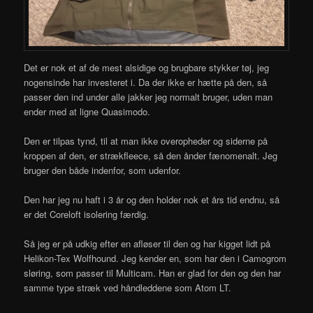
Det er nok et af de mest alsidige og brugbare stykker tøj, jeg
nogensinde har investeret i. Da der ikke er hætte på den, så
passer den ind under alle jakker jeg normalt bruger, uden man
ender med at ligne Quasimodo.
Den er tilpas tynd, til at man ikke overopheder og siderne på
kroppen af den, er strækfleece, så den ånder fænomenalt. Jeg
bruger den både indenfor, som udenfor.
Den har jeg nu haft i 3 år og den holder nok et års tid endnu, så
er det Coreloft isolering færdig.
Så jeg er på udkig efter en afløser til den og har kigget lidt på
Helikon-Tex Wolfhound. Jeg kender en, som har den i Camogrom
sløring, som passer til Multicam. Han er glad for den og den har
samme type stræk ved håndleddene som Atom LT.