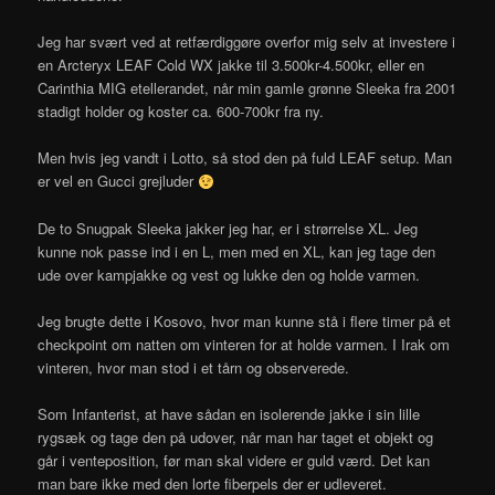
Jeg har svært ved at retfærdiggøre overfor mig selv at investere i
en Arcteryx LEAF Cold WX jakke til 3.500kr-4.500kr, eller en
Carinthia MIG etellerandet, når min gamle grønne Sleeka fra 2001
stadigt holder og koster ca. 600-700kr fra ny.
Men hvis jeg vandt i Lotto, så stod den på fuld LEAF setup. Man
er vel en Gucci grejluder
De to Snugpak Sleeka jakker jeg har, er i strørrelse XL. Jeg
kunne nok passe ind i en L, men med en XL, kan jeg tage den
ude over kampjakke og vest og lukke den og holde varmen.
Jeg brugte dette i Kosovo, hvor man kunne stå i flere timer på et
checkpoint om natten om vinteren for at holde varmen. I Irak om
vinteren, hvor man stod i et tårn og observerede.
Som Infanterist, at have sådan en isolerende jakke i sin lille
rygsæk og tage den på udover, når man har taget et objekt og
går i venteposition, før man skal videre er guld værd. Det kan
man bare ikke med den lorte fiberpels der er udleveret.