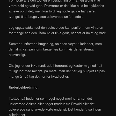
For nogle år siden tog jeg en beslutning om, at jeg aldrig ville
være kold og våd igen. Desværre er det ikke altid helt lykkedes
at leve op til det, men kun fordi jeg nogle gange har været
tvunget til at bruge visse udleverede uniformsdele.
Jeg opgav sådan set den udleverede kampuniform om vinteren
for mange år siden. Bomuld er ikke godt, når det er koldt og vådt.
Sommer uniformen bruger jeg, så snart vejret tillader det, men
den alm. kampuniform bruger jeg kun, hvis det er strengt
nødvendigt.
Ok, jeg render ikke rundt ude i terrænet og kaster mig ned i alt
muligt lort med mit grej på mere, men det har jeg nu gjort i tilpas
mange år, så tag det her for hvad det er.
Underbeklædning:
Tættest på huden er som regel noget merino. Enten det
udleverede Aclima eller noget tyndere fra Devold eller det
udleverede sandfarvede korte undertøj. Det kender i, så ingen
billeder her.