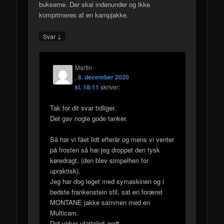
bukserne. Der skal indenunder og ikke
komprimeres af en kampjakke.
↓
Svar
Martin
,
8. december 2020
kl. 18:11
skriver:
Tak for dit svar tidliger.
Det gav nogle gode tanker.
Så har vi fået lidt efterår og mens vi venter
på frosten så har jeg droppet den tysk
køredragt, (den blev simpelhen for
upraktisk).
Jeg har dog leget med symaskinen og i
bedste frankenstein stil, sat en foræret
MONTANE jakke sammen med en
Multicam.
Det virker ufatteligt godt.