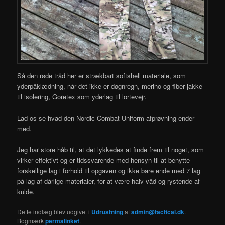
Så den røde tråd her er strækbart softshell materiale, som
yderpåklædning, når det ikke er døgnregn, merino og fiber jakke
til isolering, Goretex som yderlag til lortevejr.
Lad os se hvad den Nordic Combat Uniform afprøvning ender
med.
Jeg har store håb til, at det lykkedes at finde frem til noget, som
virker effektivt og er tidssvarende med hensyn til at benytte
forskellige lag i forhold til opgaven og ikke bare ende med 7 lag
på lag af dårlige materialer, for at være halv våd og rystende af
kulde.
Dette indlæg blev udgivet i
Udrustning
af
admin@tactical.dk
.
Bogmærk
permalinket
.