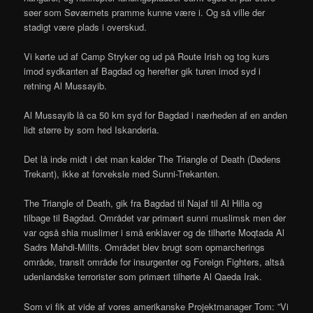
søer som Søværnets pramme kunne være i. Og så ville der
stadigt være plads i overskud.
Vi kørte ud af Camp Stryker og ud på Route Irish og tog kurs
imod sydkanten af Bagdad og herefter gik turen imod syd i
retning Al Mussayib.
Al Mussayib lå ca 50 km syd for Bagdad i nærheden af en anden
lidt større by som hed Iskanderia.
Det lå inde midt i det man kalder The Triangle of Death (Dødens
Trekant), ikke at forveksle med Sunni-Trekanten.
The Triangle of Death, gik fra Bagdad til Najaf til Al Hilla og
tilbage til Bagdad. Området var primært sunni muslimsk men der
var også shia muslimer i små enklaver og de tilhørte Moqtada Al
Sadrs Mahdi-Milits. Området blev brugt som opmarcherings
område, transit område for insurgenter og Foreign Fighters, altså
udenlandske terrorister som primært tilhørte Al Qaeda Irak.
Som vi fik at vide af vores amerikanske Projektmanager Tom: ”Vi