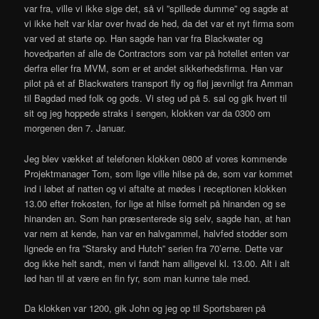
var fra, ville vi ikke sige det, så vi ”spillede dumme” og sagde at
vi ikke helt var klar over hvad de hed, da det var et nyt firma som
var ved at starte op. Han sagde han var fra Blackwater og
hovedparten af alle de Contractors som var på hotellet enten var
derfra eller fra MVM, som er et andet sikkerhedsfirma. Han var
pilot på et af Blackwaters transport fly og fløj jævnligt fra Amman
til Bagdad med folk og gods. Vi steg ud på 5. sal og gik hvert til
sit og jeg hoppede straks i sengen, klokken var da 0300 om
morgenen den 7. Januar.
Jeg blev vækket af telefonen klokken 0800 af vores kommende
Projektmanager Tom, som lige ville hilse på de, som var kommet
ind i løbet af natten og vi aftalte at mødes i receptionen klokken
13.00 efter frokosten, for lige at hilse formelt på hinanden og se
hinanden an. Som han præsenterede sig selv, sagde han, at han
var nem at kende, han var en halvgammel, halvfed stodder som
lignede en fra ”Starsky and Hutch” serien fra 70’erne. Dette var
dog ikke helt sandt, men vi fandt ham alligevel kl. 13.00. Alt i alt
lød han til at være en fin fyr, som man kunne tale med.
Da klokken var 1200, gik John og jeg op til Sportsbaren på