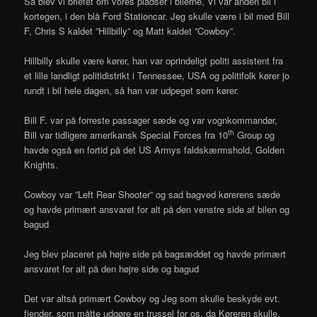
Så blev vi briefet om vores pladser i bilerne, Vi var anden bil i
kortegen, i den blå Ford Stationcar. Jeg skulle være i bil med Bill
F, Chris S kaldet ”Hillbilly” og Matt kaldet ”Cowboy”.
Hillbilly skulle være kører, han var oprindeligt politi assistent fra
et lille landligt politidistrikt i Tennessee, USA og politifolk kører jo
rundt i bil hele dagen, så han var udpeget som kører.
Bill F. var på forreste passager sæde og var vognkommandør,
th
Bill var tidligere amerikansk Special Forces fra 10
Group og
havde også en fortid på det US Armys faldskærmshold, Golden
Knights.
Cowboy var ”Left Rear Shooter” og sad bagved kørerens sæde
og havde primært ansvaret for alt på den venstre side af bilen og
bagud
Jeg blev placeret på højre side på bagsæddet og havde primært
ansvaret for alt på den højre side og bagud
Det var altså primært Cowboy og Jeg som skulle beskyde evt.
fjender, som måtte udgøre en trussel for os, da Køreren skulle,