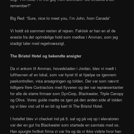
remember?”
Big Red: “Sure, nice to meet you, I’m John, from Canada”
Vi holdt så sammen resten af rejsen. Faktisk er han en af de
eneste fra det oprindelige hold som mødtes i Amman, som jeg
stadigt taler med regelmæssigt.
The Bristol Hotel og bekendte ansigter
Da vi ankom til Amman, hovedstaden i Jordan, blev vi mødt i
lufthavnen af en lokal, som var hyret til at hjælpe os igennem
paskontrollen, visa ansøgningen og tolden. Der var som nævnt
tidligere flere Contractors med flyveren og der var repræsentanter
for alle de større firmaer som DynCorp, Blackwater, Triple Canopy
og Olive. Vores guide mødte os igen på den anden side af tolden
og vi blev vist ud til en bil og kørt til The Bristol Hotel.
I hotellet blev vi checket ind på 5. sal og på vej op i elevatoren
var der en gut fra Blackwater som startede en samtale med os.
Han spurgte hvilket firma vi var fra og da vi ikke vidste hvor han