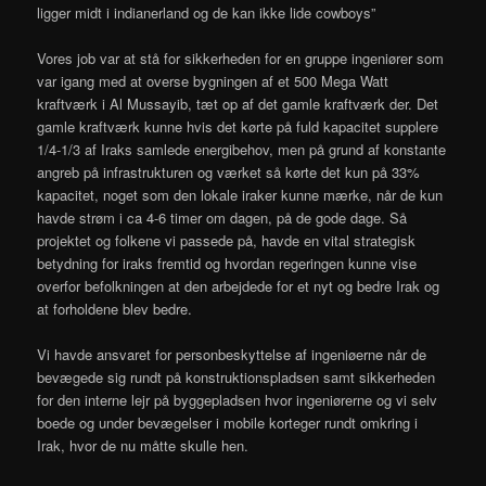
ligger midt i indianerland og de kan ikke lide cowboys”
Vores job var at stå for sikkerheden for en gruppe ingeniører som
var igang med at overse bygningen af et 500 Mega Watt
kraftværk i Al Mussayib, tæt op af det gamle kraftværk der. Det
gamle kraftværk kunne hvis det kørte på fuld kapacitet supplere
1/4-1/3 af Iraks samlede energibehov, men på grund af konstante
angreb på infrastrukturen og værket så kørte det kun på 33%
kapacitet, noget som den lokale iraker kunne mærke, når de kun
havde strøm i ca 4-6 timer om dagen, på de gode dage. Så
projektet og folkene vi passede på, havde en vital strategisk
betydning for iraks fremtid og hvordan regeringen kunne vise
overfor befolkningen at den arbejdede for et nyt og bedre Irak og
at forholdene blev bedre.
Vi havde ansvaret for personbeskyttelse af ingeniøerne når de
bevægede sig rundt på konstruktionspladsen samt sikkerheden
for den interne lejr på byggepladsen hvor ingeniørerne og vi selv
boede og under bevægelser i mobile korteger rundt omkring i
Irak, hvor de nu måtte skulle hen.