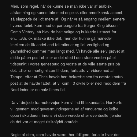
Men, som regel, når de kunne se man ikke var af arabisk
afstamning og kunne tale med engelsk eller amerikansk accent,
så slappede de lidt mere af. Og når vi så engang imellem senere
i vores forløb kom med et par burgere fra Burger King biksen i
Camp Victory, så blev de helt salige og bukkede i støvet for
en…..Ah, ok måske ikke det, men der kunne gå måneder
imellem de fik andet end feltrationer og lidt venlighed og
gavmildhed kommer man langt med. Vi havde alle selv prøvet at
sidde på en post et eller andet sted i den store verden på et
tidspunkt i vores tjenestetid og vidste at de ville sætte pris på
det. Efter en hurtig hilsen til dem, fortsatte vi videre ned af
Tampa, efter at Chris havde hørt bekræftelsen fra næste kontrol
post at de havde fattet, at vi kom i 3 civile biler ned imod dem fra
Nord indenfor en halv times tid.
Da vi drejede fra motorvejen kom vi ind til Iskandaria. Her kørte
vi igennem med geværmundingerne ud af vinduerne og kolbe
oppe i skulderen, imens vi observerede efter eventuelle fjender
da det var et meget risikofyldt område.
Nogle af dem, som havde været her tidligere, fortalte hvor der