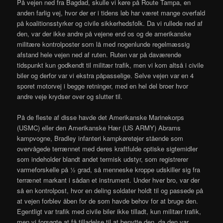
På vejen ned fra Bagdad, skulle vi køre på Route Tampa, en
anden farlig vej, hvor der er i tidens løb har været mange overfald
på koalitionsstyrker og civile sikkerhedsfolk. Da vi rullede ned af
den, var der ikke andre på vejene end os og de amerikanske
militære kontrolposter som lå med nogenlunde regelmæssig
afstand hele vejen ned af ruten. Ruten var på daværende
tidspunkt kun godkendt til militær trafik, men vi kom altså i civile
biler og derfor var vi ekstra påpasselige. Selve vejen var en 4
sporet motorvej i begge retninger, med en hel del broer hvor
andre veje krydser over og slutter til.
På de fleste af disse havde det Amerikanske Marinekorps
(USMC) eller den Amerikanske Hær (US ARMY) Abrams
kampvogne, Bradley infanteri kampkøretøjer stående som
overvågede terrænnet med deres kraftfulde optiske sigtemidler
som indeholder blandt andet termisk udstyr, som registrerer
varmeforskelle på ½ grad, så menneske kroppe udskiller sig fra
terrænet markant i sådan et instrument. Under hver bro, var der
så en kontrolpost, hvor en deling soldater holdt til og passede på
at vejen forblev åben for de som havde behov for at bruge den.
Egentligt var trafik med civile biler ikke tilladt, kun militær trafik,
men vi forsøgte at få tilladelse til at benytte den, da den var