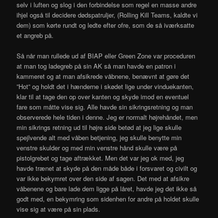
selv i luften og slog i den forbindelse som regel en masse andre
ihjel også til decidere dødspatruljer, (Rolling Kill Teams, kaldte vi
dem) som kørte rundt og ledte efter ofre, som de så iværksatte
et angreb på.
Så når man rullede ud af BIAP eller Green Zone var proceduren
at man tog ladegreb på sin AK så man havde en patron i
kammeret og at man afsikrede våbnene, benævnt at gøre det
”Hot” og holdt det i hænderne i skødet lige under vinduekanten,
klar til at tage den op over kanten og skyde imod en eventuel
fare som måtte vise sig. Alle havde sin sikringsretning og man
observerede hele tiden i denne. Jeg er normalt højrehåndet, men
min sikrings retning ud til højre side betød at jeg lige skulle
spejlvende alt med våben betjening, jeg skulle benytte min
venstre skulder og med min venstre hånd skulle være på
pistolgrebet og tage aftrækket. Men det var jeg ok med, jeg
havde trænet at skyde på den måde både i forsvaret og civilt og
var ikke bekymret over den side af sagen. Det med at afsikre
våbenene og bare lade dem ligge på låret, havde jeg det ikke så
godt med, en bekymring som sidenhen for andre på holdet skulle
vise sig at være på sin plads.