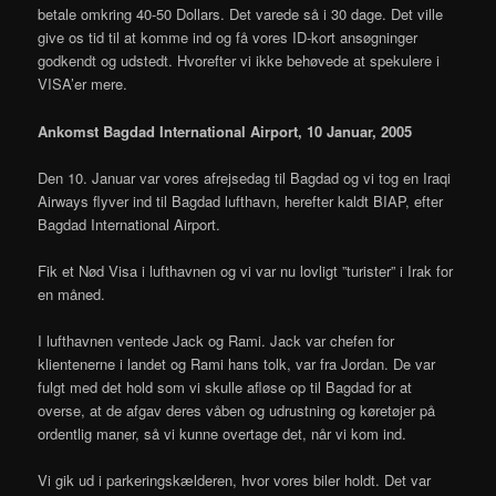
betale omkring 40-50 Dollars. Det varede så i 30 dage. Det ville
give os tid til at komme ind og få vores ID-kort ansøgninger
godkendt og udstedt. Hvorefter vi ikke behøvede at spekulere i
VISA’er mere.
Ankomst Bagdad International Airport, 10 Januar, 2005
Den 10. Januar var vores afrejsedag til Bagdad og vi tog en Iraqi
Airways flyver ind til Bagdad lufthavn, herefter kaldt BIAP, efter
Bagdad International Airport.
Fik et Nød Visa i lufthavnen og vi var nu lovligt ”turister” i Irak for
en måned.
I lufthavnen ventede Jack og Rami. Jack var chefen for
klientenerne i landet og Rami hans tolk, var fra Jordan. De var
fulgt med det hold som vi skulle afløse op til Bagdad for at
overse, at de afgav deres våben og udrustning og køretøjer på
ordentlig maner, så vi kunne overtage det, når vi kom ind.
Vi gik ud i parkeringskælderen, hvor vores biler holdt. Det var