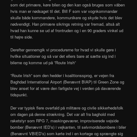
som det primære, køre bilen og den kan også bruges som våben
hvis man er nødsaget til det. Bill F som var vognkommandør
skulle både kommandere, kommunikere og skyde hvis det blev
nødvendigt. Han primære sikrings retning var fremad, altså alt
hvad han kunne se ud af frontruden og i en 90 graders vinkel ud
til højre side.
Derefter gennemgik vi procedurerne for hvad vi skulle gøre i
hvilke situationer og så var det ellers bare at sætte sig ind i
bilerne og komme ud på ”Route Irish”
”Route Irish” som den hedder i koalitionssprog, er vejen fra
Baghdad International Airport (Benævnt BIAP) til Green Zone og
blev anset for at være den farligste vej i verden på daværende
tidspunkt.
Der var typisk flere overfald på militære og civile sikkerhedsfolk
om dagen på denne strækning. Det var alt fra baghold med
raketstyr som RPG 7, maskingeværer, improviserede vejside
bomber (Benævnt IED’s) i vejkanten, til selvmordsbombere i biler
(Benævnt VBIED’s) som kørte ind i en kortege og sprængte sig