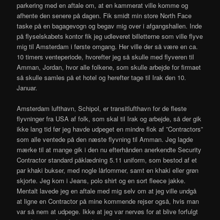
parkering med en aftale om, at en kammerat ville komme og
afhente den senere på dagen. Fik smidt min store North Face
taske på en bagagevogn og begav mig over i afgangshallen. Inde
på flyselskabets kontor fik jeg udleveret billetterne som ville flyve
mig til Amsterdam i første omgang. Her ville der så være en ca.
10 timers venteperiode, hvorefter jeg så skulle med flyveren til
Amman, Jordan, hvor alle folkene, som skulle arbejde for firmaet
så skulle samles på et hotel og herefter tage til Irak den 10.
Januar.
Amsterdam lufthavn, Schipol, er transitlufthavn for de fleste
flyvninger fra USA af folk, som skal til Irak og arbejde, så der gik
ikke lang tid før jeg havde udpeget en mindre flok af ”Contractors”
som alle ventede på den næste flyvning til Amman. Jeg lagde
mærke til at mange gik i den nu efterhånden anerkendte Security
Contractor standard påklædning 5.11 uniform, som bestod af et
par khaki bukser, med nogle lårlommer, samt en khaki eller grøn
skjorte. Jeg kom i Jeans, polo shirt og en sort fleece jakke.
Mentalt lavede jeg en aftale med mig selv om at jeg ville undgå
at ligne en Contractor på mine kommende rejser også, hvis man
var så nem at udpege. Ikke at jeg var nervøs for at blive forfulgt