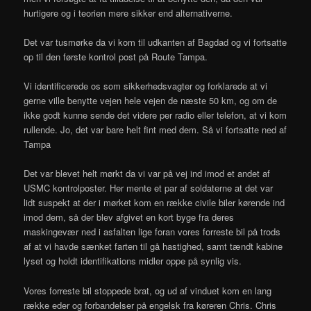
hurtigere og i teorien mere sikker end alternativerne.
Det var tusmørke da vi kom til udkanten af Bagdad og vi fortsatte
op til den første kontrol post på Route Tampa.
Vi identificerede os som sikkerhedsvagter og forklarede at vi
gerne ville benytte vejen hele vejen de næste 50 km, og om de
ikke godt kunne sende det videre per radio eller telefon, at vi kom
rullende. Jo, det var bare helt fint med dem. Så vi fortsatte ned af
Tampa
Det var blevet helt mørkt da vi var på vej ind imod et andet af
USMC kontrolposter. Her mente et par af soldaterne at det var
lidt suspekt at der i mørket kom en række civile biler kørende ind
imod dem, så der blev afgivet en kort byge fra deres
maskingevær ned i asfalten lige foran vores forreste bil på trods
af at vi havde sænket farten til gå hastighed, samt tændt kabine
lyset og holdt identifikations midler oppe på synlig vis.
Vores forreste bil stoppede brat, og ud af vinduet kom en lang
række eder og forbandelser på engelsk fra køreren Chris. Chris