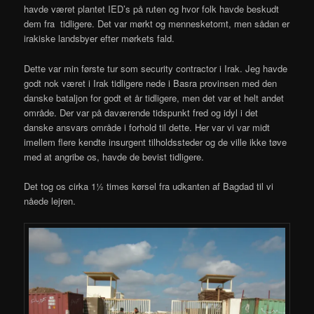
havde været plantet IED’s på ruten og hvor folk havde beskudt
dem fra tidligere. Det var mørkt og mennesketomt, men sådan er
irakiske landsbyer efter mørkets fald.
Dette var min første tur som security contractor i Irak. Jeg havde
godt nok været i Irak tidligere nede i Basra provinsen med den
danske bataljon for godt et år tidligere, men det var et helt andet
område. Der var på daværende tidspunkt fred og idyl i det
danske ansvars område i forhold til dette. Her var vi var midt
imellem flere kendte insurgent tilholdssteder og de ville ikke tøve
med at angribe os, havde de bevist tidligere.
Det tog os cirka 1½ times kørsel fra udkanten af Bagdad til vi
nåede lejren.