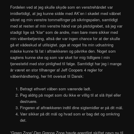
Fordelen ved at jeg skulle skyde som en venstrehåndet var
imidlertidigt, at jeg kunne sidde med AK’en i skødet med våbnet
sikret og min venstre tommelfinger på sikringspalen, samtidigt
med at resten af min venstre hånd var på pistolgrebet, så jeg var
stadigt lige så ”klar” som de andre, men bare mere sikker med
min våbenbetjening, altså der var ingen chance for at der skulle
gå et vådeskud af utilsigtet. pga at noget fra min udrustning
måske kunne få fat i aftrækkeren og påvirke den. Noget som
sagtens kunne ske og som var sket for mig tidligere i min
tjenestetid med stor pinlighed til følge. Samtidigt har jeg i mange
år været en stor tilhænger af Jeff Coopers 4 regler for
våbenhåndtering, her frit oversat til Dansk:
Betragt ethvert våben som værende ladt.
Peg aldrig på noget som du ikke er villig til at slå ihjel eller
destruere.
Fingeren af aftrækkeren indtil dine sigtemidler er på dit mål.
Vær sikker på dit mål og hvad som er bag det og omkring
det.
”Green Zone”-Den Grønne Zone havde egentligt skiftet navn nu til