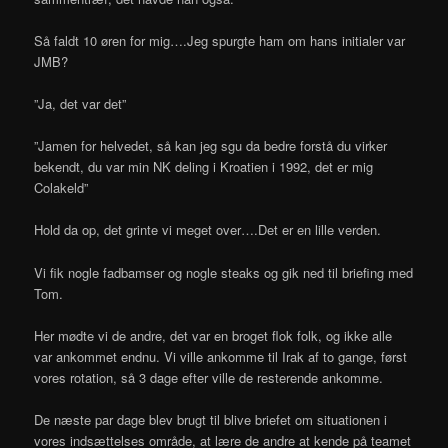
Så faldt 10 øren for mig….Jeg spurgte ham om hans initialer var
JMB?
”Ja, det var det”
”Jamen for helvedet, så kan jeg sgu da bedre forstå du virker
bekendt, du var min NK deling i Kroatien i 1992, det er mig
Colakeld”
Hold da op, det grinte vi meget over….Det er en lille verden.
Vi fik nogle fadbamser og nogle steaks og gik ned til briefing med
Tom.
Her mødte vi de andre, det var en broget flok folk, og ikke alle
var ankommet endnu. Vi ville ankomme til Irak af to gange, først
vores rotation, så 3 dage efter ville de resterende ankomme.
De næste par dage blev brugt til blive briefet om situationen i
vores indsættelses område, at lære de andre at kende på teamet