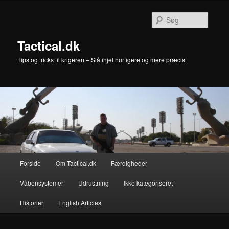
Fortsæt
til
Søg
primært
indhold
Tactical.dk
Tips og tricks til krigeren – Slå ihjel hurtigere og mere præcist
Hovedmenu
Forside
Om Tactical.dk
Færdigheder
Våbensystemer
Udrustning
Ikke kategoriseret
Historier
English Articles