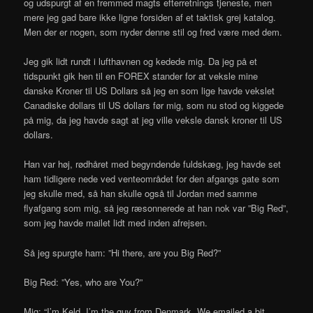
og udspurgt af en fremmed magts efterretnings tjeneste, men
mere jeg gad bare ikke ligne forsiden af et taktisk grej katalog.
Men der er nogen, som nyder denne stil og fred være med dem.
Jeg gik lidt rundt i lufthavnen og kedede mig. Da jeg på et
tidspunkt gik hen til en FOREX stander for at veksle mine
danske Kroner til US Dollars så jeg en som lige havde vekslet
Canadiske dollars til US dollars før mig, som nu stod og kiggede
på mig, da jeg havde sagt at jeg ville veksle dansk kroner til US
dollars.
Han var høj, rødhåret med begyndende fuldskæg, jeg havde set
ham tidligere nede ved venteområdet for den afgangs gate som
jeg skulle med, så han skulle også til Jordan med samme
flyafgang som mig, så jeg ræsonnerede at han nok var ”Big Red”,
som jeg havde mailet lidt med inden afrejsen.
Så jeg spurgte ham: ”Hi there, are you Big Red?”
Big Red: ”Yes, who are You?”
Mig: “I’m Keld, I’m the guy from Denmark. We emailed a bit,