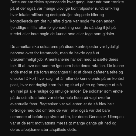
Dette var særdeles spændende hver gang, især når man tænkte
på at der også var mange ulovlige kontrolposter rundt omkring
hvor lokale militser og dødspatruljer stoppede biler og
kontrollerede om det nu tilfældigvis var nogle fra den anden
fjendtlige millits eller religionsretning som de så slog ihjel på
stedet eller bare nogle de kunne røve eller tage som gidsler.
De amerikanske soldaterne på disse kontrolposter var tydeligt
nervøse over for fremmede, men de havde også et
utaknemmeligt job. Amerikanerne har det med at sætte deres
folk til at lave det samme igennem hele deres rotation. De kunne
ende med at stå foran indgangen til et af deres cafeteria telte og
checke ID-kort hver dag i et år, eller de kunne ende på en kontrol
post, hvor der dagligt kom folk og skød på en og forsøgte at slå
en ihjel på alle mulige og umulige måder. De soldater som endte
på de udsatte steder var derfor hele tiden på vagt overfor
eventuelle farer. Bagtanken var vel enten at de så blev helt
fortrolige med det område de var i eller også var det bare
nemmere at befale og styre ud fra, for deres Generaler. Ulempen
var at de rent motivations mæssigt mange gange gik ned og
deres arbejdsmønster afspillede dette.