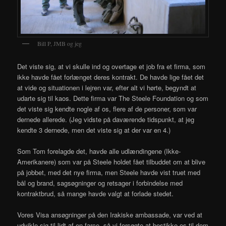
Bill P, JMB og jeg
Det viste sig, at vi skulle ind og overtage et job fra et firma, som
ikke havde fået forlænget deres kontrakt. De havde lige fået det
at vide og situationen i lejren var, efter alt vi hørte, begyndt at
udarte sig til kaos. Dette firma var The Steele Foundation og som
det viste sig kendte nogle af os, flere af de personer, som var
dernede allerede. (Jeg vidste på daværende tidspunkt, at jeg
kendte 3 dernede, men det viste sig at der var en 4.)
Som Tom forelagde det, havde alle udlændingene (Ikke-
Amerikanere) som var på Steele holdet fået tilbuddet om at blive
på jobbet, med det nye firma, men Steele havde vist truet med
bål og brand, sagsøgninger og retsager i forbindelse med
kontraktbrud, så mange havde valgt at forlade stedet.
Vores Visa ansøgninger på den Irakiske ambassade, var ved at
udvikle sig til lidt af en farce, så vi forsøgte at bestikke os til dem