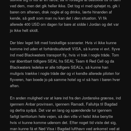
ved dem, men det gik heller ikke. Det tog vi med ophøjet ro, gik i
baren om aftenen, drak nogle øl og drinks, lærte hinanden af
kende, så godt som man nu kan det i den situation. Vi fik
allerede 400 USD om dagen for bare at sidde i Jordan og det var
jo ikke helt skidt.
Der blev leget lidt med forskellige scenarier. Hvis vi ikke kunne
komme ind uden et forhåndsudstedt VISA, så kunne vi evt. flyve
ind med Blackwaters transport fly, hvis vi trak i nogle tråde. Tom
var åbentbart tidligere SEAL fra SEAL Team 6 Red Cell og da
Blackwaters ledelse er alle tidligere SEAL’s, så kunne han
muligvis trække i nogle tråde der og vi kendte allerede piloten for
flyveren, han boede jo på samme hotel og vi så ham i baren hver
aften.
En anden mulighed var at køre ind fra den Jordanske grænse, ind
igennem Anbar provinsen, igennem Ramadi, Falluhja til Bagdad
og derfra sydpå. Det var en lang og spændende tur igennem
farligt territorium hele vejen, så den ville vi helst ikke benytte
hvis vi kunne komme udenom det. Efter noget tid viste det sig,
man kunne få et Nød Visa i Bagdad lufthavn ved ankomst ved at