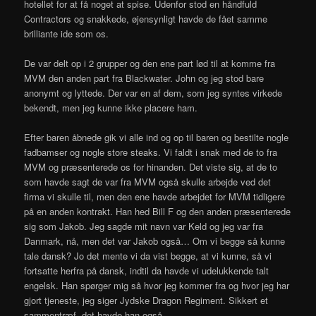
hotellet for at få noget at spise. Udenfor stod en håndfuld
Contractors og snakkede, øjensynligt havde de fået samme
brilliante ide som os.
De var delt op i 2 grupper og den ene part lød til at komme fra
MVM den anden part fra Blackwater. John og jeg stod bare
anonymt og lyttede. Der var en af dem, som jeg syntes virkede
bekendt, men jeg kunne ikke placere ham.
Efter baren åbnede gik vi alle ind og op til baren og bestilte nogle
fadbamser og nogle store steaks. Vi faldt i snak med de to fra
MVM og præsenterede os for hinanden. Det viste sig, at de to
som havde sagt de var fra MVM også skulle arbejde ved det
firma vi skulle til, men den ene havde arbejdet for MVM tidligere
på en anden kontrakt. Han hed Bill F og den anden præsenterede
sig som Jakob. Jeg sagde mit navn var Keld og jeg var fra
Danmark, nå, men det var Jakob også… Om vi begge så kunne
tale dansk? Jo det mente vi da vist begge, at vi kunne, så vi
fortsatte herfra på dansk, indtil da havde vi udelukkende talt
engelsk. Han spørger mig så hvor jeg kommer fra og hvor jeg har
gjort tjeneste, jeg siger Jydske Dragon Regiment. Sikkert et
sammentræf, det havde han også.