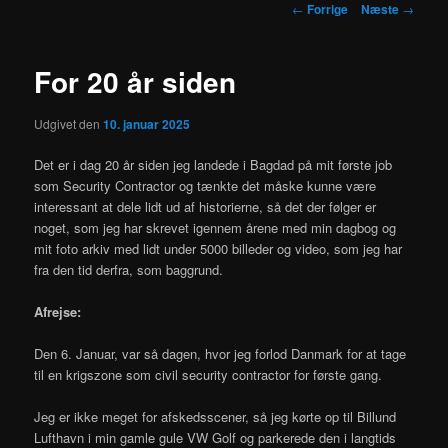
Indlægsnavigation
←
Forrige
Næste
→
For 20 år siden
Udgivet den
10. januar 2025
Det er i dag 20 år siden jeg landede i Bagdad på mit første job
som Security Contractor og tænkte det måske kunne være
interessant at dele lidt ud af historierne, så det der følger er
noget, som jeg har skrevet igennem årene med min dagbog og
mit foto arkiv med lidt under 5000 billeder og video, som jeg har
fra den tid derfra, som baggrund.
Afrejse:
Den 6. Januar, var så dagen, hvor jeg forlod Danmark for at tage
til en krigszone som civil security contractor for første gang.
Jeg er ikke meget for afskedsscener, så jeg kørte op til Billund
Lufthavn i min gamle gule VW Golf og parkerede den i langtids