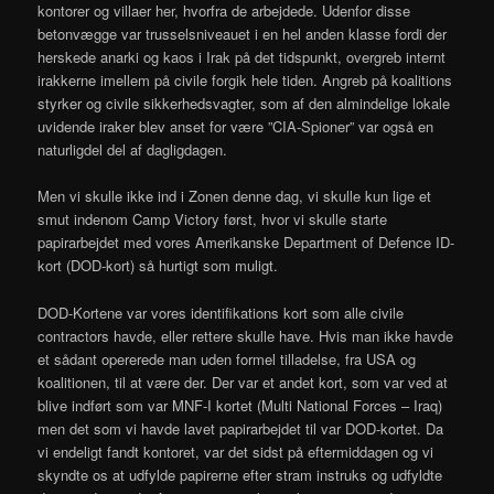
kontorer og villaer her, hvorfra de arbejdede. Udenfor disse
betonvægge var trusselsniveauet i en hel anden klasse fordi der
herskede anarki og kaos i Irak på det tidspunkt, overgreb internt
irakkerne imellem på civile forgik hele tiden. Angreb på koalitions
styrker og civile sikkerhedsvagter, som af den almindelige lokale
uvidende iraker blev anset for være ”CIA-Spioner” var også en
naturligdel del af dagligdagen.
Men vi skulle ikke ind i Zonen denne dag, vi skulle kun lige et
smut indenom Camp Victory først, hvor vi skulle starte
papirarbejdet med vores Amerikanske Department of Defence ID-
kort (DOD-kort) så hurtigt som muligt.
DOD-Kortene var vores identifikations kort som alle civile
contractors havde, eller rettere skulle have. Hvis man ikke havde
et sådant opererede man uden formel tilladelse, fra USA og
koalitionen, til at være der. Der var et andet kort, som var ved at
blive indført som var MNF-I kortet (Multi National Forces – Iraq)
men det som vi havde lavet papirarbejdet til var DOD-kortet. Da
vi endeligt fandt kontoret, var det sidst på eftermiddagen og vi
skyndte os at udfylde papirerne efter stram instruks og udfyldte