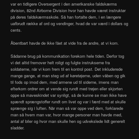
var en tidligere Oversergent i den amerikanske faldskærms
division, 82nd Airborne Division hvor han havde været instruktør
på deres faldskærmsskole. Så han fortalte dem, i en længere
uafbrudt række af ord og vendinger, hvad de var værd i dollars og
cents.
Åbentbart havde de ikke fået at vide fra de andre, at vi kom.
Sådanne brug på kommunikation forekom hele tiden. Derfor tog
vi det altid fremover helt roligt og fulgte instrukserne fra
soldaterne, når vi kom frem til en kontrol post. Det inkluderede
mange gange, at man steg ud af køretøjerne, uden våben og gik
til fods op imod dem, med armene ud til siderne, imens man
efterkom ordrer om at vende sig rundt med trøjen eller skjorten
oppe så maveskindet var synligt, så de kunne se man ikke have
spændt sprængstoffer rundt om livet og var i færd med at skulle
sprænge sig i luften. Når man så var oppe ved dem, forklarede
man så hvem man var, hvor mange personer man havde med,
antal af biler og hvor man skulle hen og udvekslede lidt generelt
sladder.