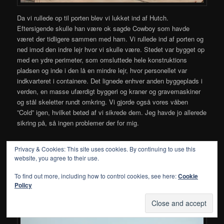
Da vi rullede op til porten blev vi lukket ind af Hutch.
Eftersigende skulle han være ok sagde Cowboy som havde
været der tidligere sammen med ham. Vi rullede ind af porten og
ned imod den indre lejr hvor vi skulle være. Stedet var bygget op
med en ydre perimeter, som omsluttede hele konstruktions
pladsen og inde i den lå en mindre lejr, hvor personellet var
indkvarteret i containere. Det lignede enhver anden byggeplads i
verden, en masse ufærdigt byggeri og kraner og gravemaskiner
og stål skeletter rundt omkring. Vi gjorde også vores våben
”Cold” igen, hvilket betød af vi sikrede dem. Jeg havde jo allerede
sikring på, så ingen problemer der for mig.
Da vi steg ud af bilerne, gik Bill P over til den anden, som var
Privacy & Cookies: This site uses cookies. By continuing to use this
blevet fra det tidligere firma og hilste på. Jeg fulgte efter og han
website, you agree to their use.
blev godt nok slemt overrasket over at se os begge og der var
omfavninger og skulderklap hele vejen rundt, han var tydeligt
To find out more, including how to control cookies, see here:
Cookie
Policy
glad for at gensynet.