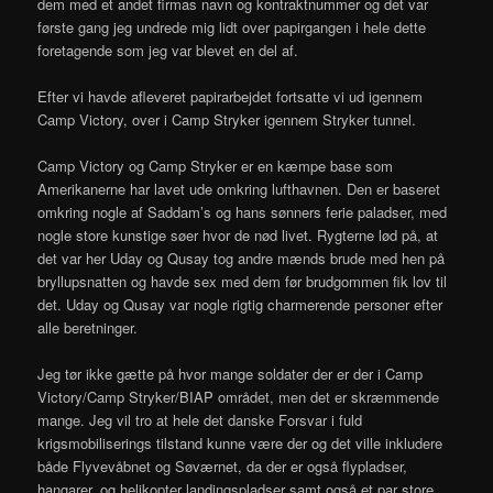
dem med et andet firmas navn og kontraktnummer og det var
første gang jeg undrede mig lidt over papirgangen i hele dette
foretagende som jeg var blevet en del af.
Efter vi havde afleveret papirarbejdet fortsatte vi ud igennem
Camp Victory, over i Camp Stryker igennem Stryker tunnel.
Camp Victory og Camp Stryker er en kæmpe base som
Amerikanerne har lavet ude omkring lufthavnen. Den er baseret
omkring nogle af Saddam’s og hans sønners ferie paladser, med
nogle store kunstige søer hvor de nød livet. Rygterne lød på, at
det var her Uday og Qusay tog andre mænds brude med hen på
bryllupsnatten og havde sex med dem før brudgommen fik lov til
det. Uday og Qusay var nogle rigtig charmerende personer efter
alle beretninger.
Jeg tør ikke gætte på hvor mange soldater der er der i Camp
Victory/Camp Stryker/BIAP området, men det er skræmmende
mange. Jeg vil tro at hele det danske Forsvar i fuld
krigsmobiliserings tilstand kunne være der og det ville inkludere
både Flyvevåbnet og Søværnet, da der er også flypladser,
hangarer, og helikopter landingspladser samt også et par store