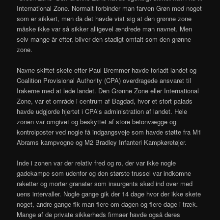
International Zone. Normalt forbinder man farven Grøn med noget
som er sikkert, men da det havde vist sig at den grønne zone
måske ikke var så sikker alligevel ændrede man navnet. Men
selv mange år efter, bliver den stadigt omtalt som den grønne
zone.
Navne skiftet skete efter Paul Bremmer havde forladt landet og
Coalition Provisional Authority (CPA) overdragede ansvaret til
Irakerne med at lede landet. Den Grønne Zone eller International
Zone, var et område i centrum af Bagdad, hvor et stort palads
havde udgjorde hjertet i CPA’s administration af landet. Hele
zonen var omgivet og beskyttet af store betonvægge og
kontrolposter ved nogle få indgangsveje som havde støtte fra M1
Abrams kampvogne og M2 Bradley Infanteri Kampkøretøjer.
Inde i zonen var der relativ fred og ro, der var ikke nogle
gadekampe som udenfor og den største trussel var indkomne
raketter og morter granater som insurgents skød ind over med
uens intervaller. Nogle gange gik der 14 dage hvor der ikke skete
noget, andre gange fik man flere om dagen og flere dage i træk.
Mange af de private sikkerheds firmaer havde også deres