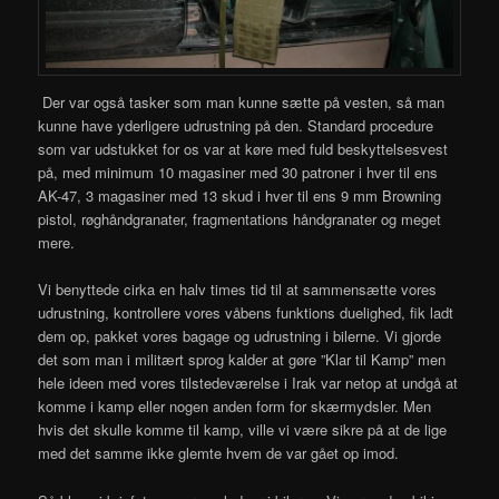
Der var også tasker som man kunne sætte på vesten, så man
kunne have yderligere udrustning på den. Standard procedure
som var udstukket for os var at køre med fuld beskyttelsesvest
på, med minimum 10 magasiner med 30 patroner i hver til ens
AK-47, 3 magasiner med 13 skud i hver til ens 9 mm Browning
pistol, røghåndgranater, fragmentations håndgranater og meget
mere.
Vi benyttede cirka en halv times tid til at sammensætte vores
udrustning, kontrollere vores våbens funktions duelighed, fik ladt
dem op, pakket vores bagage og udrustning i bilerne. Vi gjorde
det som man i militært sprog kalder at gøre ”Klar til Kamp” men
hele ideen med vores tilstedeværelse i Irak var netop at undgå at
komme i kamp eller nogen anden form for skærmydsler. Men
hvis det skulle komme til kamp, ville vi være sikre på at de lige
med det samme ikke glemte hvem de var gået op imod.