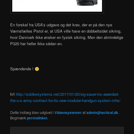
En forskel fra USA’s udgave og det krav, der er på den nye
Værnsfælles Pistol er, at USA ville have en dobbeltsidet sikring,
hvor Danmark ikke ønsker en fysisk sikring. Men den almindelige
P320 har heller ikke sådan en.
Spændende !
h/t
http://soldiersystems.net/2017/01/20/sig-sauer-inc-awarded-
the-u-s-army-contract-for-its-new-modular-handgun-system-mhs/
Dette indlæg blev udgivet i
Våbensystemer
af
admin@tactical.dk
.
Bogmærk
permalinket
.