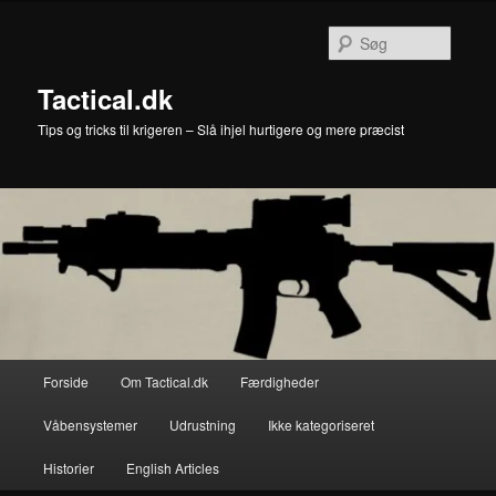
Fortsæt
til
Søg
primært
indhold
Tactical.dk
Tips og tricks til krigeren – Slå ihjel hurtigere og mere præcist
Hovedmenu
Forside
Om Tactical.dk
Færdigheder
Våbensystemer
Udrustning
Ikke kategoriseret
Historier
English Articles