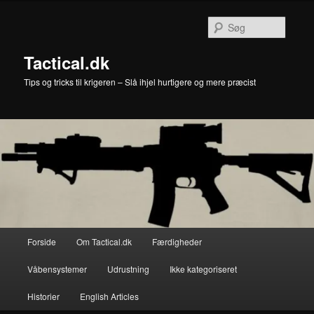
Fortsæt
til
Søg
primært
indhold
Tactical.dk
Tips og tricks til krigeren – Slå ihjel hurtigere og mere præcist
Hovedmenu
Forside
Om Tactical.dk
Færdigheder
Våbensystemer
Udrustning
Ikke kategoriseret
Historier
English Articles