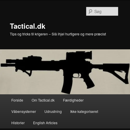
Fortsæt
til
Søg
primært
indhold
Tactical.dk
Tips og tricks til krigeren – Slå ihjel hurtigere og mere præcist
Hovedmenu
Forside
Om Tactical.dk
Færdigheder
Våbensystemer
Udrustning
Ikke kategoriseret
Historier
English Articles