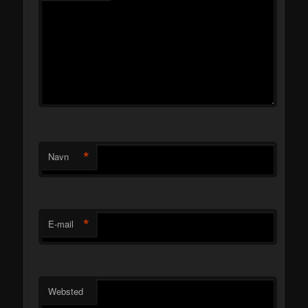
*
Navn
*
E-mail
Websted