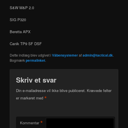
S&W M&P 2.0
SIG P320
Beretta APX
Canik TP9 SF DSF
Dette indlæg blev udgivet i
Våbensystemer
af
admin@tactical.dk
.
Bogmærk
permalinket
.
Skriv et svar
Din e-mailadresse vil ikke blive publiceret.
Krævede felter
*
er markeret med
*
Kommentar