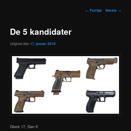
Indlægsnavigation
←
Forrige
Næste
→
De 5 kandidater
Udgivet den
17. januar 2018
Glock 17, Gen 5