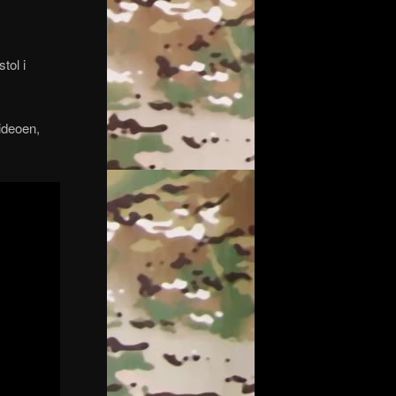
tol i
ideoen,