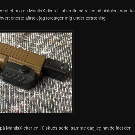
skaffet mig en MantisX dims til at sætte på railen på pistolen, som k
hvert eneste aftræk jeg foretager mig under tørtræning,
på MantisX efter en 10 skuds serie, samme dag jeg havde fået den.