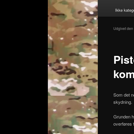
Ikke kateg
Udgivet de
Pist
kom
Som det no
skydning.
Grunden he
overføres 