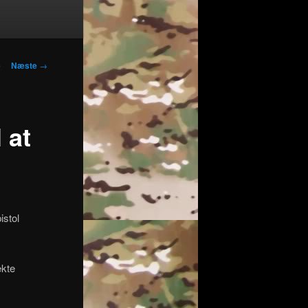
navigation
e
Næste
→
 at
istol
ekte