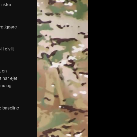
n ikke
ygtiggøre
i civilt
å en
 har ejet
inx og
le baseline