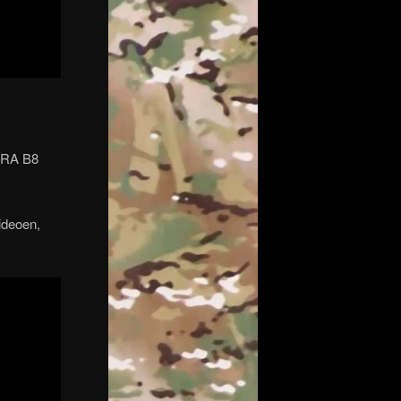
 NRA B8
ideoen,