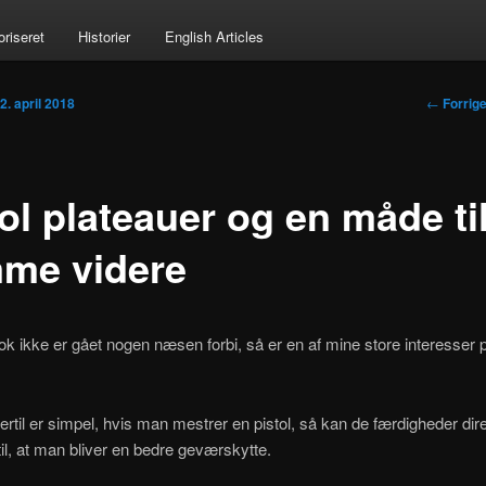
oriseret
Historier
English Articles
Indlægs
←
Forrig
n
2. april 2018
ol plateauer og en måde til
me videre
k ikke er gået nogen næsen forbi, så er en af mine store interesser p
rtil er simpel, hvis man mestrer en pistol, så kan de færdigheder dir
til, at man bliver en bedre geværskytte.