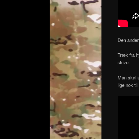
Den anden 
Træk fra h
skive.
Man skal s
lige nok ti