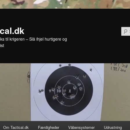
ical.dk
cks til krigeren – Slå ihjel hurtigere og
ist
Om Tactical.dk
Færdigheder
Våbensystemer
Udrustning