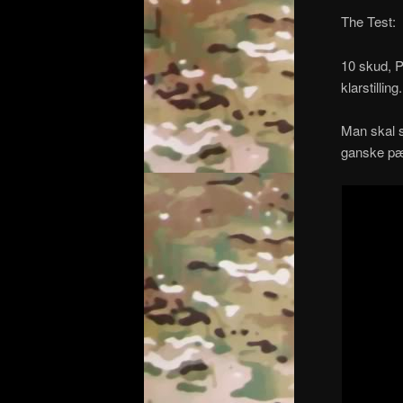
The Test:
10 skud, P
klarstillin
Man skal s
ganske pæ