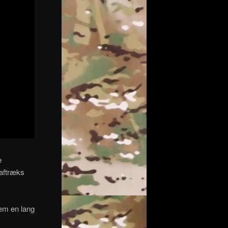
e
 aftræks
nem en lang