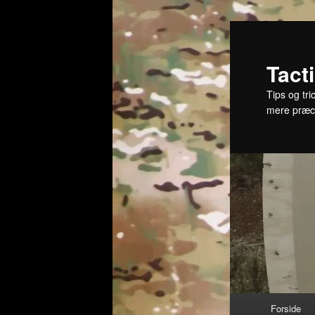
Fortsæt
til
primært
Tact
indhold
Tips og tri
mere præc
Hovedmenu
Forside