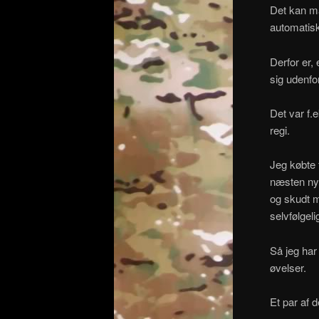
Det kan ma
automatisk
Derfor er,
sig udenfo
Det var f.e
regi.
Jeg købte f
næsten ny 
og skudt m
selvfølgel
Så jeg har 
øvelser.
Et par af 