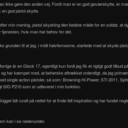
n ikke gøre den anden vej. Fordi man er en god geværskytte, er ma
 en god pistol skytte.
 efter min mening, pistol skydning den bedste måde for en soldat, at d
r tjenesten, hvis man har behov for det.
ks grunden til at jeg, i midt halvfemserne, startede med at skyde pistol 
orrige år en Glock 17, egentligt kun fordi jeg fik et rigtigt godt tilbud p
og har kæmpet med, at beherske aftrækket ordentligt, da jeg primært
ed single action pistoler, så som: Browning Hi-Power, STI 2011, Sph
igt SIG P210 som er udleveret i min funktion.
kigget lidt rundt på nettet for at finde lidt inspiration og har fundet nog
dem kan i se nedenunder.